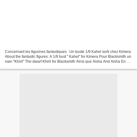
Concernant les figurines fantastiques : Un buste 1/9 Kahel sorti chez Kimera
About the fantastic figures: A 1/9 bust " Kahel" for Kimera Pour Blacksmith un
nain "Khiril" The dwarf Khiril for Blacksmith Ainsi que Aisha And Aisha En 75
mm , Celestin l'ogre...