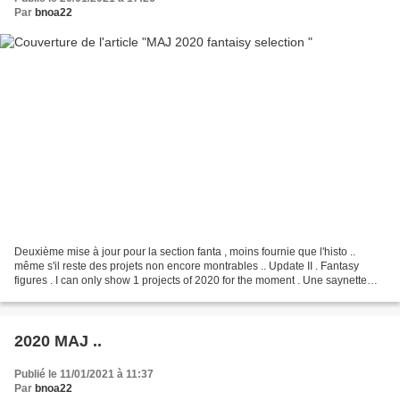
Par
bnoa22
Deuxième mise à jour pour la section fanta , moins fournie que l'histo ..
même s'il reste des projets non encore montrables .. Update II . Fantasy
figures . I can only show 1 projects of 2020 for the moment . Une saynette
pour Aradia qui m'a demandé pas...
2020 MAJ ..
Publié le 11/01/2021 à 11:37
Par
bnoa22