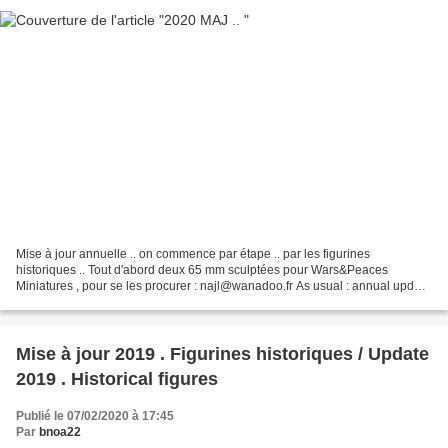
Mise à jour annuelle .. on commence par étape .. par les figurines
historiques .. Tout d'abord deux 65 mm sculptées pour Wars&Peaces
Miniatures , pour se les procurer : najl@wanadoo.fr As usual : annual update
,step by step , here are some historical...
Mise à jour 2019 . Figurines historiques / Update
2019 . Historical figures
Publié le 07/02/2020 à 17:45
Par
bnoa22