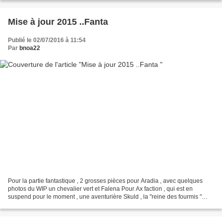
Mise à jour 2015 ..Fanta
Publié le 02/07/2016 à 11:54
Par
bnoa22
Pour la partie fantastique , 2 grosses pièces pour Aradia , avec quelques
photos du WIP un chevalier vert et Falena Pour Ax faction , qui est en
suspend pour le moment , une aventurière Skuld , la "reine des fourmis "
ainsi que une cow girl , le tout...